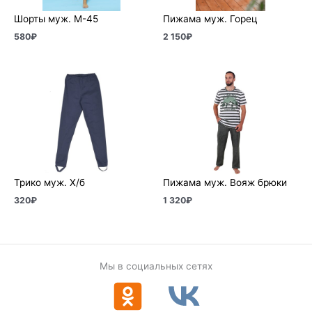
Шорты муж. М-45
Пижама муж. Горец
580
₽
2 150
₽
Трико муж. Х/б
Пижама муж. Вояж брюки
320
₽
1 320
₽
Мы в социальных сетях