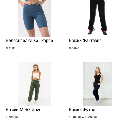
Велосипедки Кашкорсе
Брюки Фантазия
570
₽
530
₽
Диапазон
цен:
1
080₽
–
1
280₽
Брюки М957 флис
Брюки Футер
1 400
₽
1 080
₽
–
1 280
₽