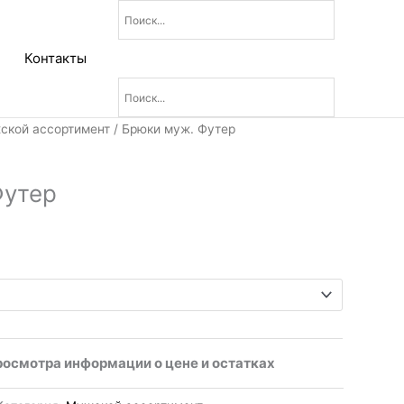
Контакты
Диапазон
ской ассортимент
/ Брюки муж. Футер
цен:
1
Футер
120₽
–
1
280₽
росмотра информации о цене и остатках