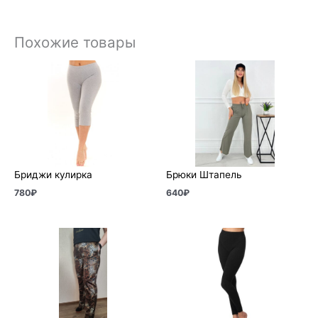
Похожие товары
Бриджи кулирка
Брюки Штапель
780
₽
640
₽
Диапазон
цен:
390₽
–
630₽