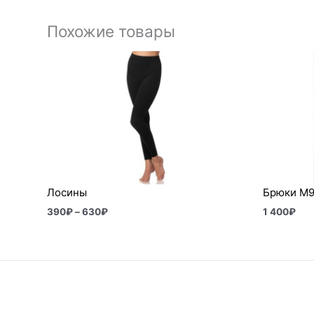
Похожие товары
Диапазон
цен:
390₽
–
630₽
Лосины
Брюки М9
390
₽
–
630
₽
1 400
₽