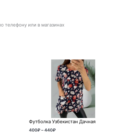
о телефону или в магазинах
Диапазон
цен:
400₽
–
440₽
Футболка Узбекистан Дачная
400
₽
–
440
₽