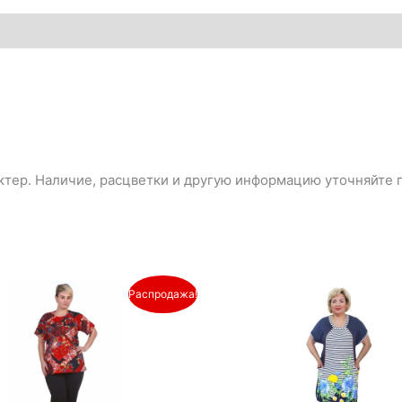
тер. Наличие, расцветки и другую информацию уточняйте п
оначальная
Текущая
Распродажа!
цена:
авляла
350₽.
.