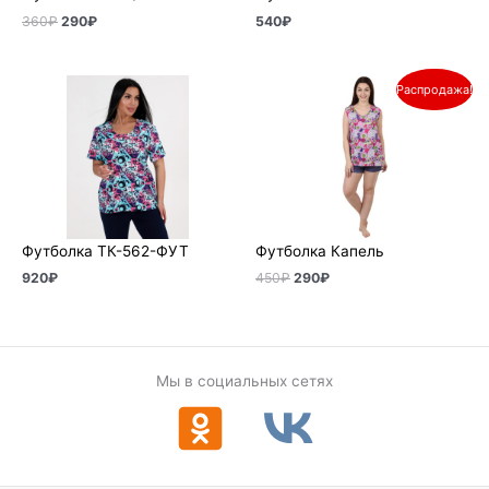
360
₽
290
₽
540
₽
Первоначальная
Текущая
Распродажа!
цена
цена:
составляла
290₽.
450₽.
Футболка ТК-562-ФУТ
Футболка Капель
920
₽
450
₽
290
₽
Мы в социальных сетях