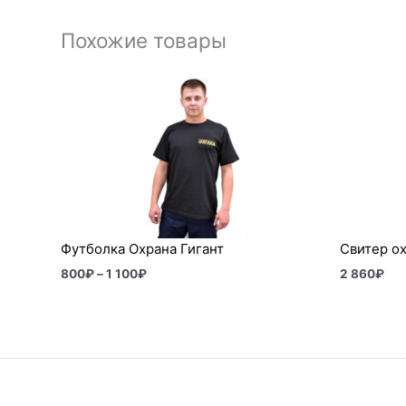
Похожие товары
Диапазон
цен:
800₽
–
1
100₽
Футболка Охрана Гигант
Свитер о
800
₽
–
1 100
₽
2 860
₽