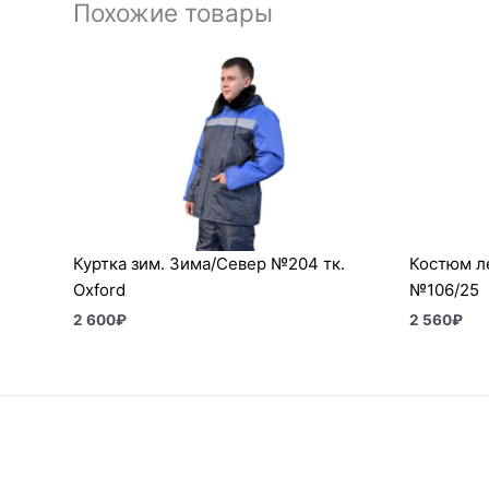
Похожие товары
Куртка зим. Зима/Север №204 тк.
Костюм ле
Oxford
№106/25
2 600
₽
2 560
₽