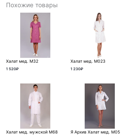
Похожие товары
Халат мед. М32
Халат мед. М023
1 520
₽
1 230
₽
Халат мед. мужской М68
Я Архив Халат мед. М05