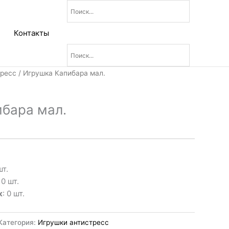
Контакты
тресс
/ Игрушка Капибара мал.
бара мал.
шт.
: 0 шт.
к
: 0 шт.
Категория:
Игрушки антистресс