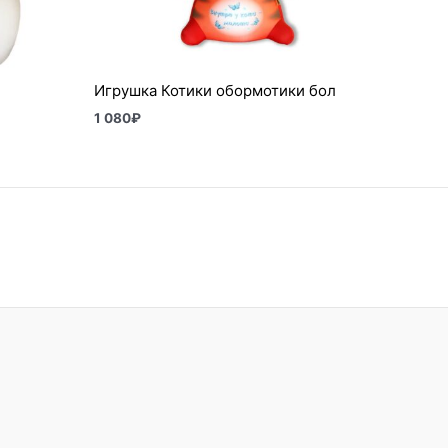
Игрушка Котики обормотики бол
1 080
₽