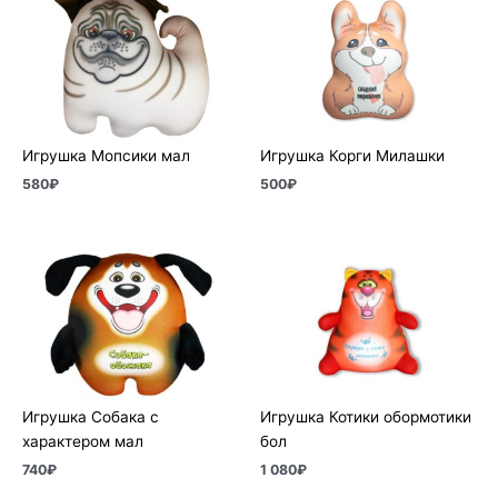
Игрушка Мопсики мал
Игрушка Корги Милашки
580
₽
500
₽
Игрушка Собака с
Игрушка Котики обормотики
характером мал
бол
740
₽
1 080
₽