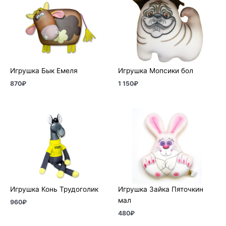
Игрушка Бык Емеля
Игрушка Мопсики бол
870
₽
1 150
₽
Игрушка Конь Трудоголик
Игрушка Зайка Пяточкин
мал
960
₽
480
₽