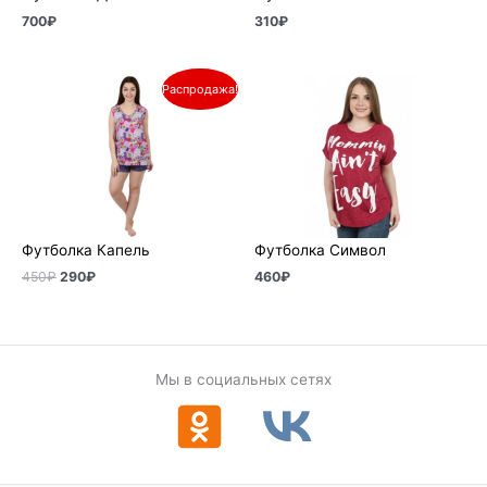
700
₽
310
₽
Первоначальная
Текущая
Распродажа!
цена
цена:
составляла
290₽.
450₽.
Футболка Капель
Футболка Символ
450
₽
290
₽
460
₽
Мы в социальных сетях