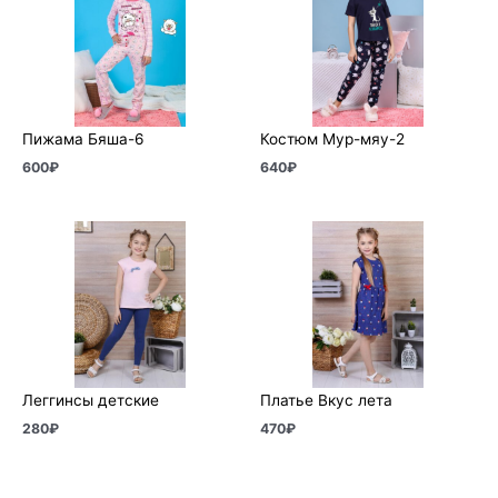
Пижама Бяша-6
Костюм Мур-мяу-2
600
₽
640
₽
Леггинсы детские
Платье Вкус лета
280
₽
470
₽