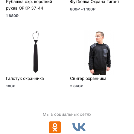
Рубашка охр. короткий
Футболка Охрана Гигант
рукав ОРКР 37-44
800
₽
–
1 100
₽
1 880
₽
Галстук охранника
Свитер охранника
180
₽
2 860
₽
Мы в социальных сетях