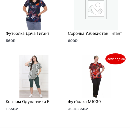
Футболка Дача Гигант
Сорочка Узбекистан Гигант
560
₽
690
₽
Первоначальная
Текущая
Распродажа!
цена
цена:
составляла
350₽.
490₽.
Костюм Одуванчики Б
Футболка М1030
1 550
₽
490
₽
350
₽