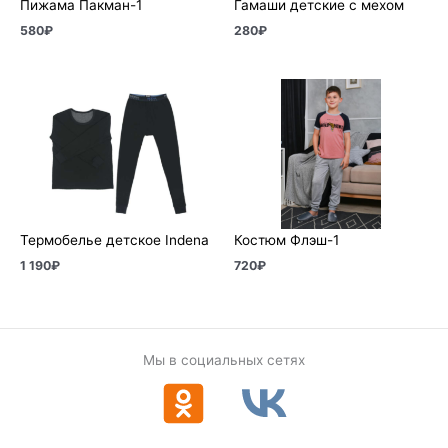
Пижама Пакман-1
Гамаши детские с мехом
580
₽
280
₽
Термобелье детское Indena
Костюм Флэш-1
1 190
₽
720
₽
Мы в социальных сетях