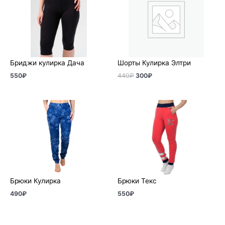
составляла
300₽.
440₽.
Бриджи кулирка Дача
Шорты Кулирка Элтри
550
₽
440
₽
300
₽
Брюки Кулирка
Брюки Текс
490
₽
550
₽