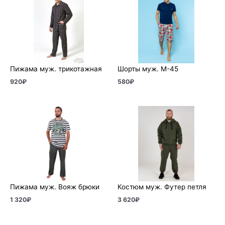
Пижама муж. трикотажная
Шорты муж. М-45
920
₽
580
₽
Пижама муж. Вояж брюки
Костюм муж. Футер петля
1 320
₽
3 620
₽