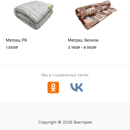
3
160₽
–
6
950₽
Матрац РВ
Матрац Эконом
1 850
₽
3 160
₽
–
6 950
₽
Мы в социальных сетях
Copyright © 2026 Виктория