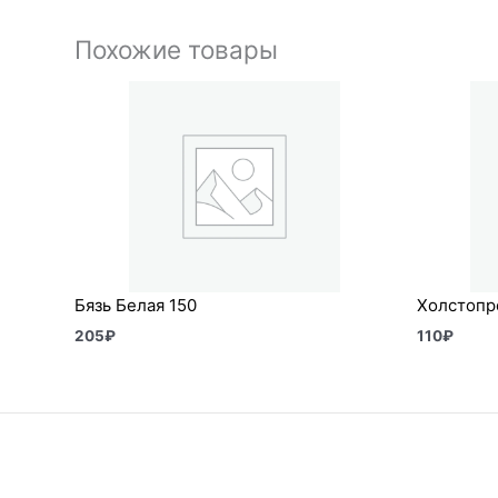
Похожие товары
Бязь Белая 150
Холстопро
205
₽
110
₽