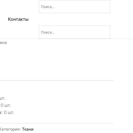
Контакты
ина
шт.
: 0 шт.
к
: 0 шт.
Категория:
Ткани