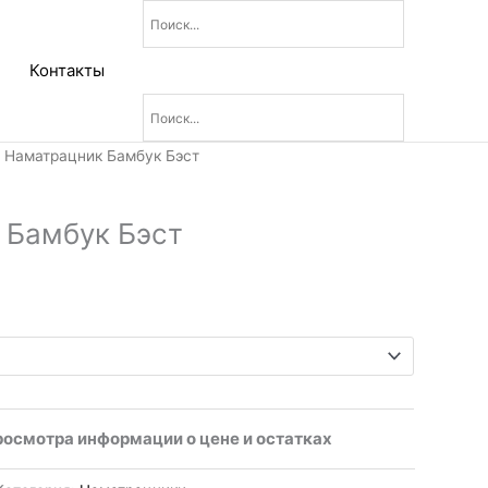
Контакты
Диапазон
 Наматрацник Бамбук Бэст
цен:
1
 Бамбук Бэст
350₽
–
1
970₽
росмотра информации о цене и остатках