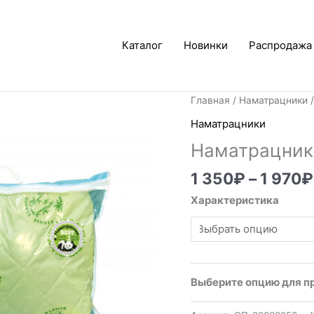
Каталог
Новинки
Распродажа
Главная
/
Наматрацники
/
Наматрацники
Наматрацник
1 350
₽
–
1 970
₽
Характеристика
Выберите опцию для п