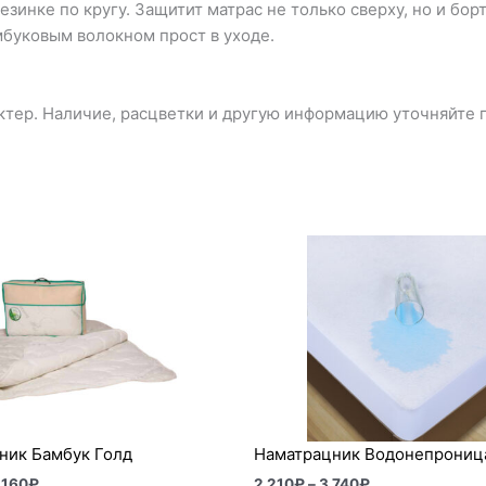
зинке по кругу. Защитит матрас не только сверху, но и бор
мбуковым волокном прост в уходе.
тер. Наличие, расцветки и другую информацию уточняйте п
Диапазон
Диапазон
цен:
цен:
2
2
220₽
210₽
–
–
4
3
160₽
740₽
ник Бамбук Голд
Наматрацник Водонепрони
 160
₽
2 210
₽
–
3 740
₽