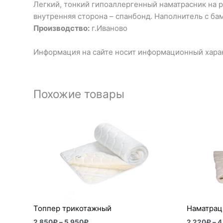
Легкий, тонкий гипоаллергенный наматрасник на ре
внутренняя сторона – спанбонд. Наполнитель с ба
Производство:
г.Иваново
Информация на сайте носит информационный харак
Похожие товары
Диапазон
цен:
2
850₽
–
5
950₽
Топпер трикотажный
Наматрац
2 850
₽
–
5 950
₽
2 220
₽
–
4