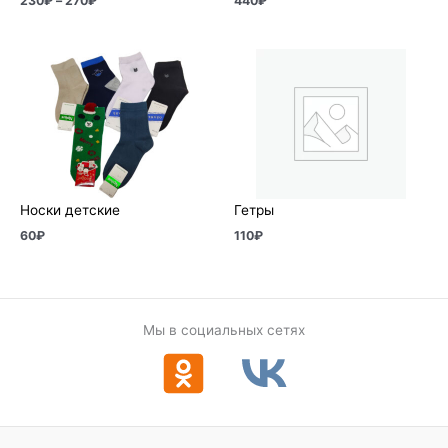
230
₽
–
270
₽
440
₽
Носки детские
Гетры
60
₽
110
₽
Мы в социальных сетях