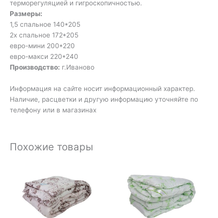
терморегуляцией и гигроскопичностью.
Размеры:
1,5 спальное 140*205
2х спальное 172*205
евро-мини 200*220
евро-макси 220*240
Производство:
г.Иваново
Информация на сайте носит информационный характер.
Наличие, расцветки и другую информацию уточняйте по
телефону или в магазинах
Похожие товары
Диапазон
Диапазон
цен:
цен:
980₽
1
–
960₽
1
–
110₽
2
730₽