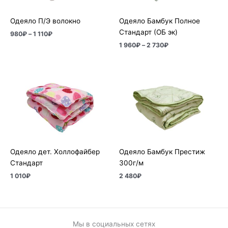
Одеяло П/Э волокно
Одеяло Бамбук Полное
Стандарт (ОБ эк)
980
₽
–
1 110
₽
1 960
₽
–
2 730
₽
Одеяло дет. Холлофайбер
Одеяло Бамбук Престиж
Стандарт
300г/м
1 010
₽
2 480
₽
Мы в социальных сетях