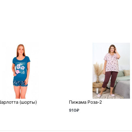
арлотта (шорты)
Пижама Роза-2
910
₽