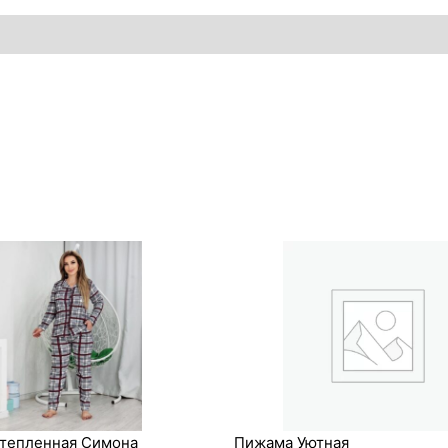
Первоначальная
Текущая
цена
цена:
составляла
670₽.
850₽.
тепленная Симона
Пижама Уютная