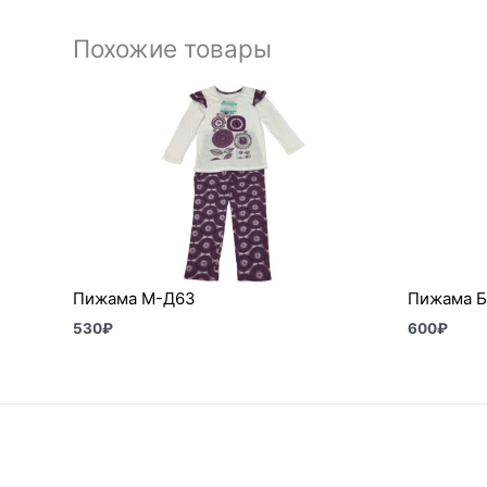
Похожие товары
Пижама М-Д63
Пижама Б
530
₽
600
₽