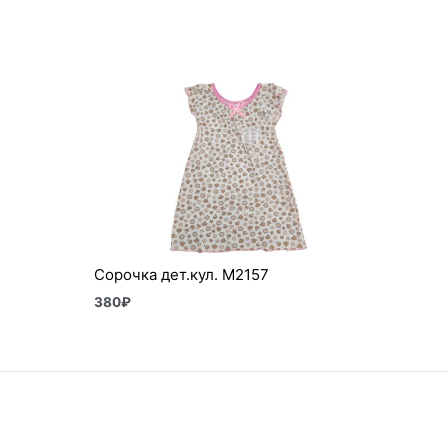
Сорочка дет.кул. М2157
380
₽