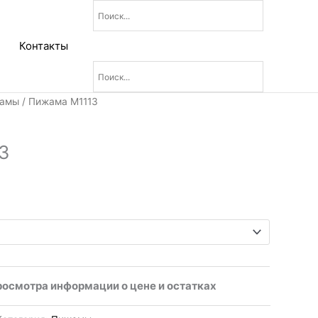
Контакты
альная
ущая
амы
/ Пижама М1113
:
ла
.
3
росмотра информации о цене и остатках