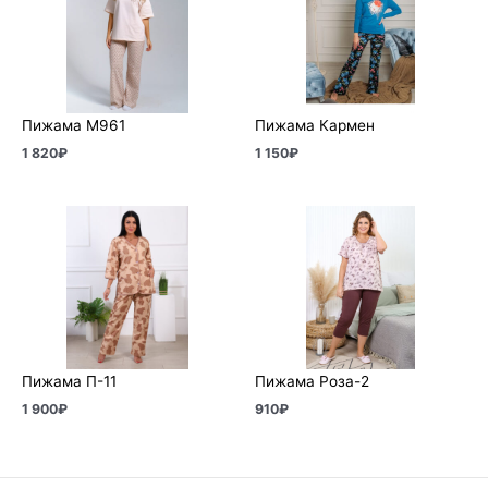
Пижама М961
Пижама Кармен
1 820
₽
1 150
₽
Пижама П-11
Пижама Роза-2
1 900
₽
910
₽