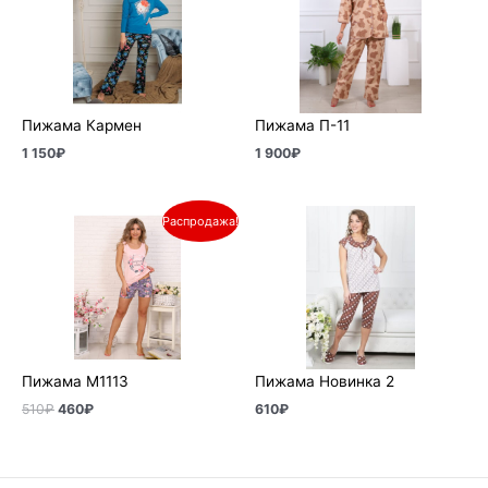
Пижама Кармен
Пижама П-11
1 150
₽
1 900
₽
Первоначальная
Текущая
Распродажа!
цена
цена:
составляла
460₽.
510₽.
Пижама М1113
Пижама Новинка 2
510
₽
460
₽
610
₽