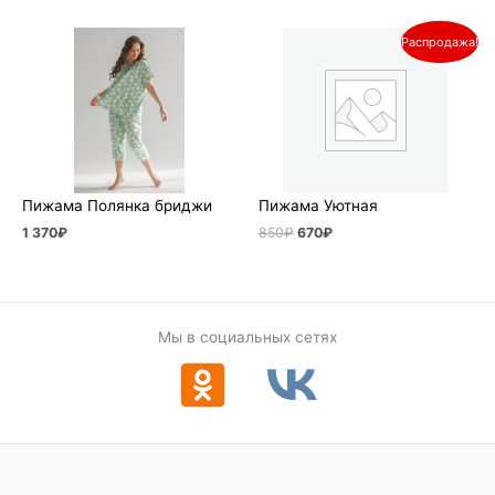
Первоначальная
Текущая
Распродажа!
цена
цена:
составляла
670₽.
850₽.
Пижама Полянка бриджи
Пижама Уютная
1 370
₽
850
₽
670
₽
Мы в социальных сетях