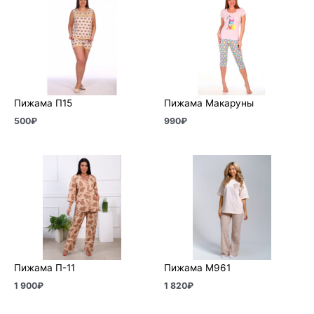
Пижама П15
Пижама Макаруны
500
₽
990
₽
Пижама П-11
Пижама М961
1 900
₽
1 820
₽