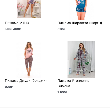
Пижама М1113
Пижама Шарлотта (шорты)
510
₽
460
₽
570
₽
Пижама Джуди (бриджи)
Пижама Утепленная
Симона
920
₽
1 100
₽