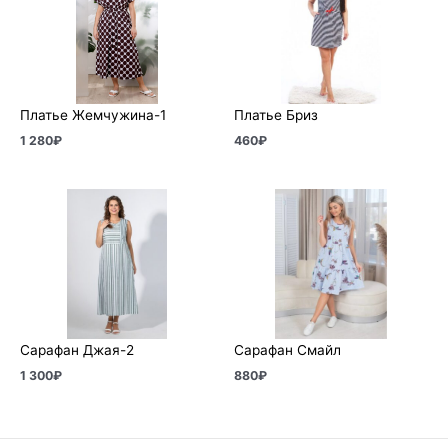
Платье Жемчужина-1
Платье Бриз
1 280
₽
460
₽
Сарафан Джая-2
Сарафан Смайл
1 300
₽
880
₽