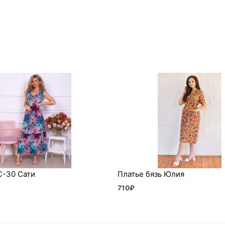
С-30 Сати
Платье бязь Юлия
710
₽