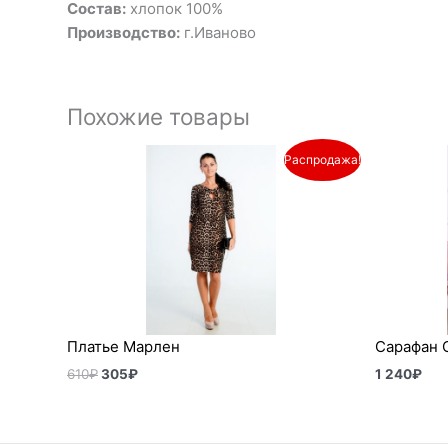
Состав:
хлопок 100%
Производство:
г.Иваново
Похожие товары
Первоначальная
Текущая
Распродажа!
цена
цена:
составляла
305₽.
610₽.
Платье Марлен
Сарафан 
610
₽
305
₽
1 240
₽