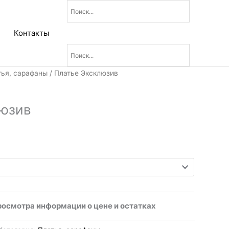
Контакты
тья, сарафаны
/ Платье Эксклюзив
люзив
росмотра информации о цене и остатках