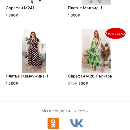
Сарафан М241
Платье Мадрид-1
1 360
₽
1 300
₽
Первоначальная
Текущая
Распродажа!
цена
цена:
составляла
500₽.
840₽.
Платье Жемчужина-1
Сарафан М26 Палитра
1 280
₽
840
₽
500
₽
Мы в социальных сетях