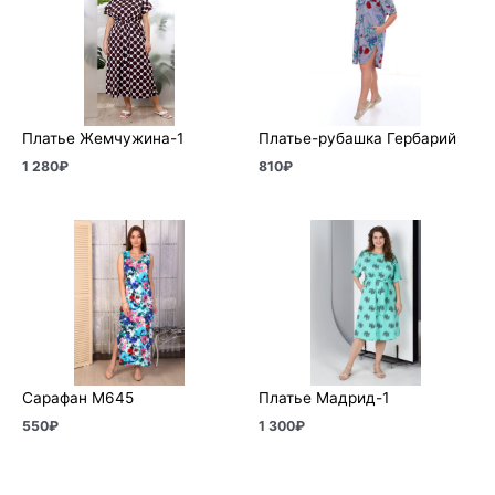
Платье Жемчужина-1
Платье-рубашка Гербарий
1 280
₽
810
₽
Сарафан М645
Платье Мадрид-1
550
₽
1 300
₽