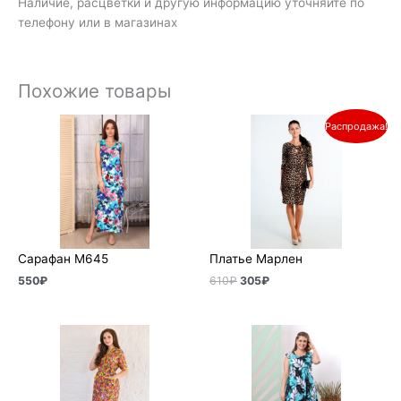
Наличие, расцветки и другую информацию уточняйте по
телефону или в магазинах
Похожие товары
Первоначальная
Текущая
Распродажа!
цена
цена:
составляла
305₽.
610₽.
Сарафан М645
Платье Марлен
550
₽
610
₽
305
₽