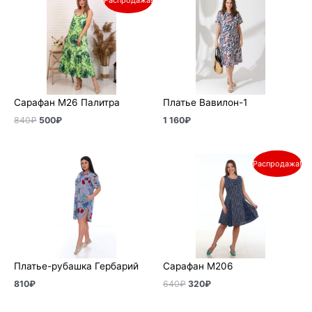
цена
цена:
составляла
500₽.
840₽.
Сарафан М26 Палитра
Платье Вавилон-1
840
₽
500
₽
1 160
₽
Первоначальная
Текущая
Распродажа!
цена
цена:
составляла
320₽.
640₽.
Платье-рубашка Гербарий
Сарафан М206
810
₽
640
₽
320
₽