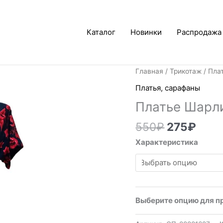
Каталог
Новинки
Распродажа
Первонач
Тек
Главная
/
Трикотаж
/
Пла
цена
цена
Платья, сарафаны
составля
275₽
Платье Шарл
550₽.
550
₽
275
₽
Характеристика
Выберите опцию для п