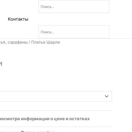
Контакты
альная
ущая
тья, сарафаны
/ Платье Шарли
:
ла
.
и
росмотра информации о цене и остатках