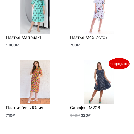
Платье Мадрид-1
Платье М45 Исток
1 300
₽
750
₽
Первоначальная
Текущая
Распродажа!
цена
цена:
составляла
320₽.
640₽.
Платье бязь Юлия
Сарафан М206
710
₽
640
₽
320
₽