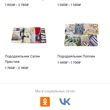
1 650
₽
–
2 780
₽
1 040
₽
–
1 580
₽
Диапазон
Диапазон
цен:
цен:
1
1
760₽
440₽
–
–
2
1
740₽
700₽
Пододеяльник Сатин
Пододеяльник Поплин
Престиж
1 440
₽
–
1 700
₽
1 760
₽
–
2 740
₽
Мы в социальных сетях