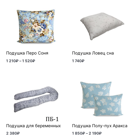
Диапазон
цен:
1
210₽
–
1
520₽
Подушка Перо Соня
Подушка Ловец сна
1 210
₽
–
1 520
₽
1 740
₽
Диапазон
цен:
1
850₽
–
2
190₽
Подушка для беременных
Подушка Полу-пух Аракса
2 380
₽
1 850
₽
–
2 190
₽