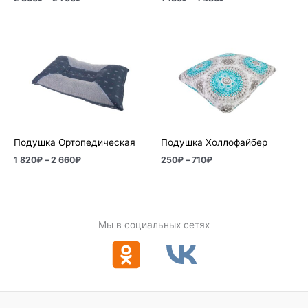
Диапазон
Диапазон
цен:
цен:
1
250₽
820₽
–
–
710₽
2
660₽
Подушка Ортопедическая
Подушка Холлофайбер
1 820
₽
–
2 660
₽
250
₽
–
710
₽
Мы в социальных сетях