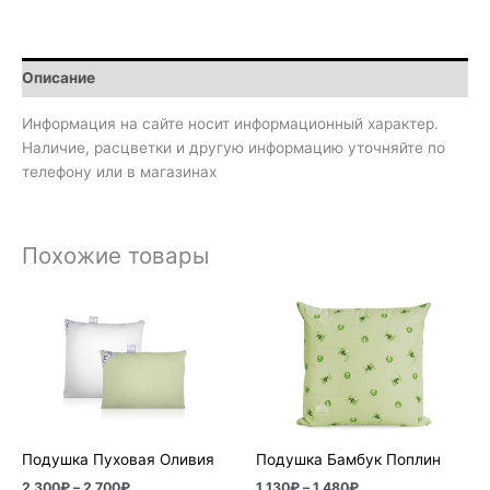
Описание
Информация на сайте носит информационный характер.
Наличие, расцветки и другую информацию уточняйте по
телефону или в магазинах
Похожие товары
Диапазон
Диапазон
цен:
цен:
2
1
300₽
130₽
–
–
2
1
700₽
480₽
Подушка Пуховая Оливия
Подушка Бамбук Поплин
2 300
₽
–
2 700
₽
1 130
₽
–
1 480
₽