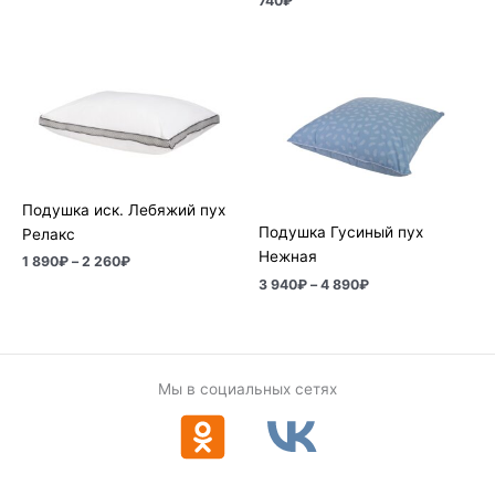
740
₽
Диапазон
Диапазон
цен:
цен:
1
3
890₽
940₽
–
–
2
4
260₽
890₽
Подушка иск. Лебяжий пух
Подушка Гусиный пух
Релакс
Нежная
1 890
₽
–
2 260
₽
3 940
₽
–
4 890
₽
Мы в социальных сетях