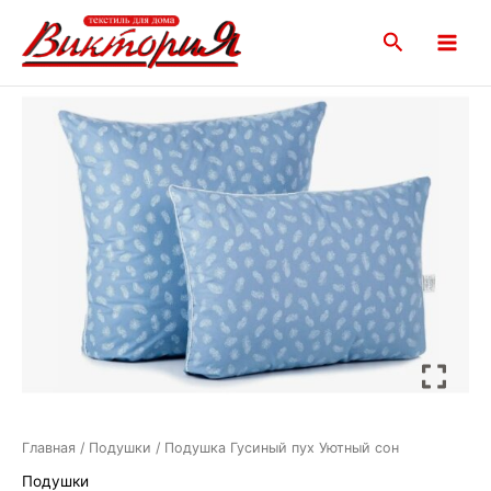
Перейти
Main
к
Поиск
Menu
содержимому
Главная
/
Подушки
/ Подушка Гусиный пух Уютный сон
Подушки