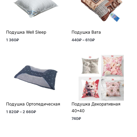
610₽
Подушка Well Sleep
Подушка Вата
1 360
₽
440
₽
–
610
₽
Диапазон
цен:
1
820₽
–
2
660₽
Подушка Ортопедическая
Подушка Декоративная
40*40
1 820
₽
–
2 660
₽
740
₽