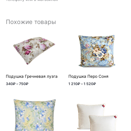
Похожие товары
Диапазон
Диапазон
цен:
цен:
340₽
1
–
210₽
750₽
–
1
520₽
Подушка Гречневая лузга
Подушка Перо Соня
340
₽
–
750
₽
1 210
₽
–
1 520
₽